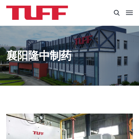
襄阳隆中制药