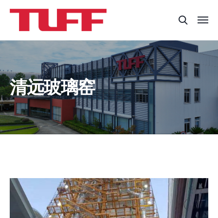
清远玻璃窑