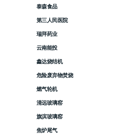
泰森食品
第三人民医院
瑞拜药业
云南能投
鑫达烧结机
危险废弃物焚烧
燃气轮机
清远玻璃窑
旗滨玻璃窑
焦炉尾气