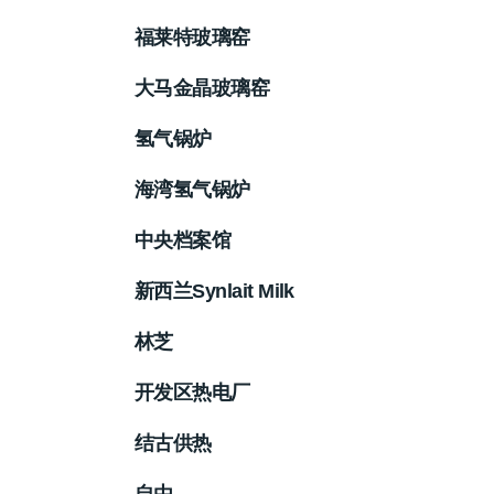
福莱特玻璃窑
大马金晶玻璃窑
氢气锅炉
海湾氢气锅炉
中央档案馆
新西兰Synlait Milk
林芝
开发区热电厂
结古供热
自由