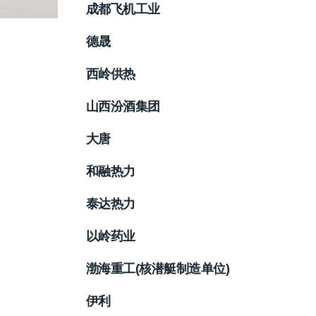
成都飞机工业
德晟
西岭供热
山西汾酒集团
大唐
和融热力
泰达热力
以岭药业
渤海重工(核潜艇制造单位)
伊利