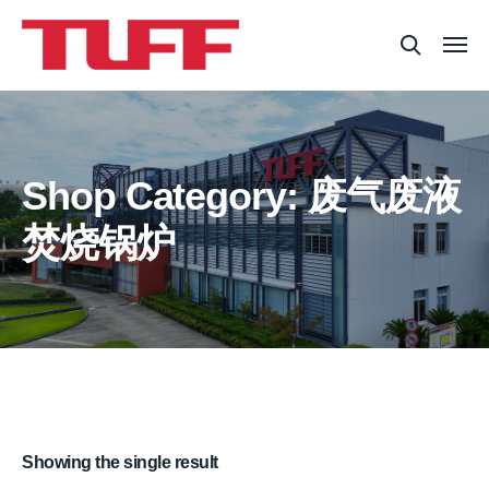
Shop Category: 废气废液
焚烧锅炉
Showing the single result