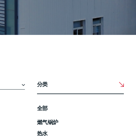
分类
全部
燃气锅炉
热水